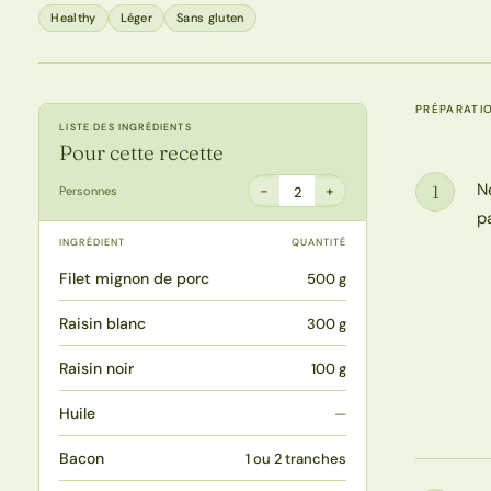
Healthy
Léger
Sans gluten
PRÉPARATI
LISTE DES INGRÉDIENTS
Pour cette recette
N
1
−
+
Personnes
2
Étape
p
INGRÉDIENT
QUANTITÉ
Filet mignon de porc
500 g
Raisin blanc
300 g
Raisin noir
100 g
Huile
—
Bacon
1 ou 2 tranches