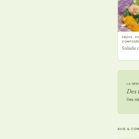
FRUITS · 
COMPOSÉ
Salade 
LA NEW
Des 
Des id
AVIS & CO