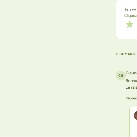
Note de
Votre
Cliquez
Notez
1 étoi
2 COMMENT
Claud
C5
Bonne 
Le rai
Répon