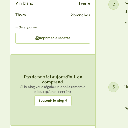
Vin blanc
1 verre
P
2
Étape
t
Thym
2 branches
E
Sel et poivre
Imprimer la recette
Pas de pub ici aujourd'hui, on
comprend.
1
3
Si le blog vous régale, un don le remercie
Étape
mieux qu'une bannière.
L
Soutenir le blog →
P