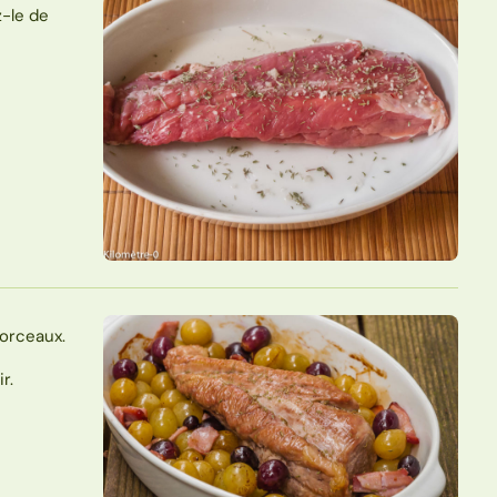
z-le de
morceaux.
r.