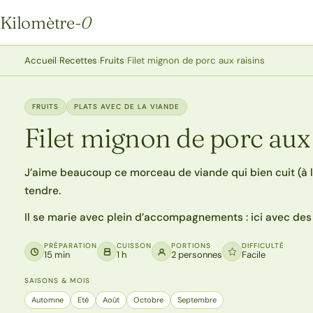
Kilomètre
-0
Kilomètre-0
Accueil
›
Recettes
›
Fruits
›
Filet mignon de porc aux raisins
FRUITS
PLATS AVEC DE LA VIANDE
Filet mignon de porc aux 
J’aime beaucoup ce morceau de viande qui bien cuit (à l
tendre.
Il se marie avec plein d’accompagnements : ici avec des 
PRÉPARATION
CUISSON
PORTIONS
DIFFICULTÉ
15 min
1 h
2 personnes
Facile
SAISONS & MOIS
Automne
Eté
Août
Octobre
Septembre