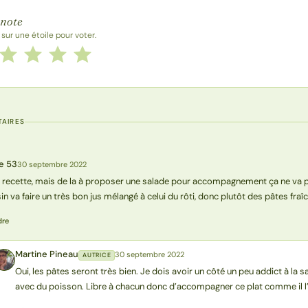
 la recette
 note
 sur une étoile pour voter.
 cette recette de 1 à 5 étoiles
le
2 étoiles
3 étoiles
4 étoiles
5 étoiles
AIRES
e 53
30 septembre 2022
recette, mais de la à proposer une salade pour accompagnement ça ne va pa
sin va faire un très bon jus mélangé à celui du rôti, donc plutôt des pâtes fraî
dre
Martine Pineau
30 septembre 2022
AUTRICE
MP
Oui, les pâtes seront très bien. Je dois avoir un côté un peu addict à 
avec du poisson. Libre à chacun donc d’accompagner ce plat comme il l