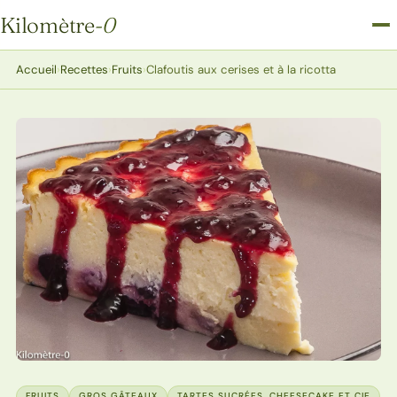
Kilomètre
-0
Kilomètre-0
Accueil
›
Recettes
›
Fruits
›
Clafoutis aux cerises et à la ricotta
FRUITS
GROS GÂTEAUX
TARTES SUCRÉES, CHEESECAKE ET CIE