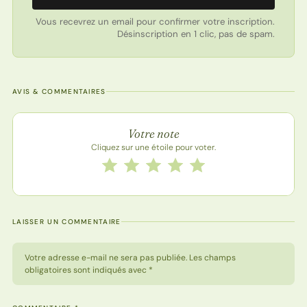
Vous recevrez un email pour confirmer votre inscription.
Désinscription en 1 clic, pas de spam.
AVIS & COMMENTAIRES
Note de la recette
Votre note
Cliquez sur une étoile pour voter.
Notez cette recette de 1 à 5 étoiles
1 étoile
2 étoiles
3 étoiles
4 étoiles
5 étoiles
LAISSER UN COMMENTAIRE
Votre adresse e-mail ne sera pas publiée. Les champs
obligatoires sont indiqués avec *