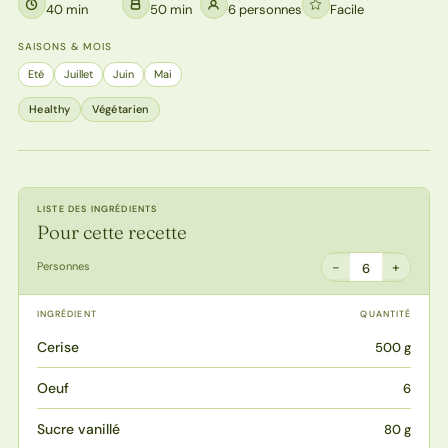
40 min
50 min
6 personnes
Facile
SAISONS & MOIS
Eté
Juillet
Juin
Mai
Healthy
Végétarien
LISTE DES INGRÉDIENTS
Pour cette recette
−
+
Personnes
6
INGRÉDIENT
QUANTITÉ
Cerise
500 g
Oeuf
6
Sucre vanillé
80 g