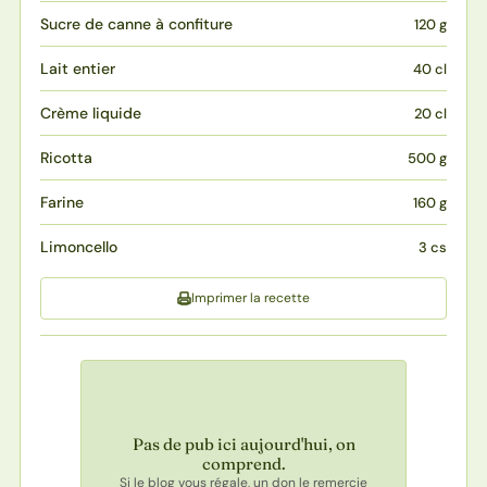
Sucre de canne à confiture
120 g
Lait entier
40 cl
Crème liquide
20 cl
Ricotta
500 g
Farine
160 g
Limoncello
3 cs
Imprimer la recette
Pas de pub ici aujourd'hui, on
comprend.
Si le blog vous régale, un don le remercie