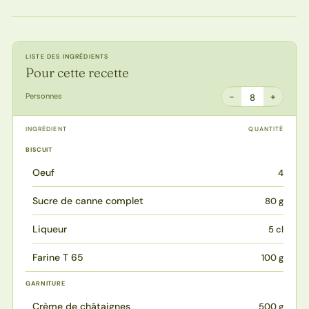
LISTE DES INGRÉDIENTS
Pour cette recette
−
+
Personnes
8
INGRÉDIENT
QUANTITÉ
BISCUIT
Oeuf
4
Sucre de canne complet
80 g
Liqueur
5 cl
Farine T 65
100 g
GARNITURE
Crème de châtaignes
500 g