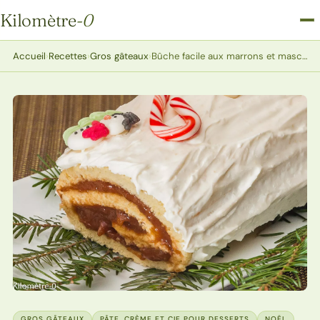
Kilomètre
-0
Kilomètre-0
Accueil
›
Recettes
›
Gros gâteaux
›
Bûche facile aux marrons et mascarpone
GROS GÂTEAUX
PÂTE, CRÈME ET CIE POUR DESSERTS
NOËL