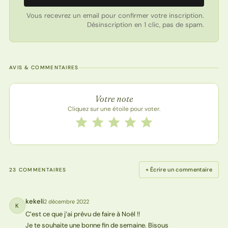
Vous recevrez un email pour confirmer votre inscription.
Désinscription en 1 clic, pas de spam.
AVIS & COMMENTAIRES
Note de la recette
Votre note
Cliquez sur une étoile pour voter.
Notez cette recette de 1 à 5 étoiles
1 étoile
2 étoiles
3 étoiles
4 étoiles
5 étoiles
+ Écrire un commentaire
23 COMMENTAIRES
kekeli
2 décembre 2022
K
C’est ce que j’ai prévu de faire à Noël !!
Je te souhaite une bonne fin de semaine. Bisous