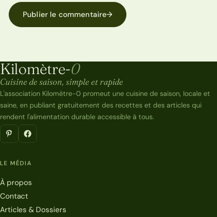
Publier le commentaire
→
Kilomètre-
0
Kilomètre-0
Cuisine de saison, simple et rapide
L'association Kilomètre-0 promeut une cuisine de saison, locale et
saine, en publiant gratuitement des recettes et des articles qui
rendent l'alimentation durable accessible à tous.
LE MÉDIA
À propos
Contact
Articles & Dossiers