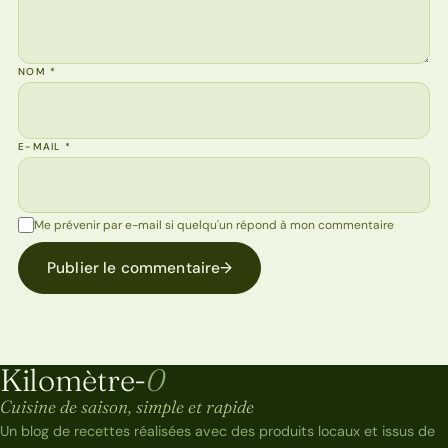
NOM
*
E-MAIL
*
Me prévenir par e-mail si quelqu'un répond à mon commentaire
Publier le commentaire
→
Kilomètre-
0
Kilomètre-0
Cuisine de saison, simple et rapide
Un blog de recettes réalisées avec des produits locaux et issus de