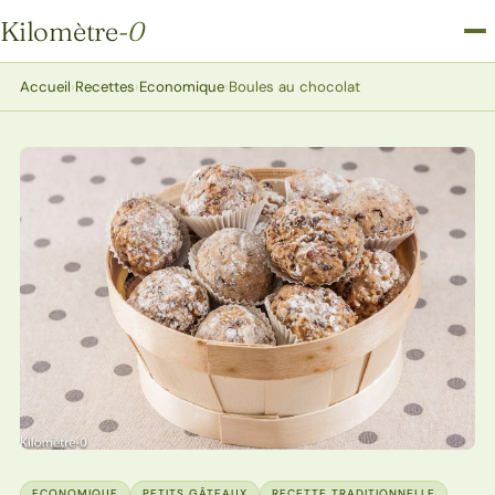
Kilomètre
-0
Kilomètre-0
Accueil
›
Recettes
›
Economique
›
Boules au chocolat
ECONOMIQUE
PETITS GÂTEAUX
RECETTE TRADITIONNELLE