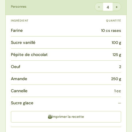
−
+
Personnes
4
INGRÉDIENT
QUANTITÉ
Farine
10 cs rases
Sucre vanillé
100 g
Pépite de chocolat
125 g
Oeuf
2
Amande
250 g
Cannelle
1 cc
Sucre glace
—
Imprimer la recette