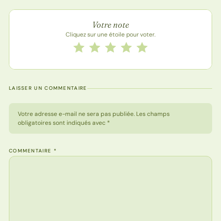
Note de la recette
Votre note
Cliquez sur une étoile pour voter.
Notez cette recette de 1 à 5 étoiles
1 étoile
2 étoiles
3 étoiles
4 étoiles
5 étoiles
LAISSER UN COMMENTAIRE
Votre adresse e-mail ne sera pas publiée. Les champs
obligatoires sont indiqués avec *
COMMENTAIRE
*