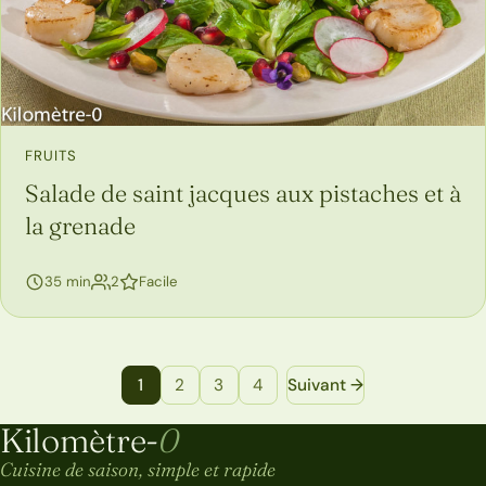
FRUITS
Salade de saint jacques aux pistaches et à
la grenade
personnes
35 min
2
Facile
Navigation entre les pages de recettes
1
2
3
4
Suivant →
Kilomètre-
0
Kilomètre-0
Cuisine de saison, simple et rapide