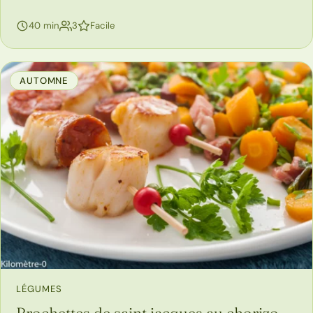
personnes
40 min
3
Facile
AUTOMNE
LÉGUMES
Brochettes de saint jacques au chorizo,