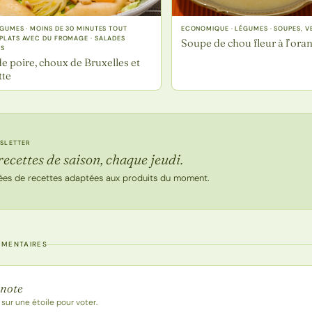
LÉGUMES · MOINS DE 30 MINUTES TOUT
ECONOMIQUE · LÉGUMES · SOUPES, VE
 PLATS AVEC DU FROMAGE · SALADES
Soupe de chou fleur à l’ora
ES
e poire, choux de Bruxelles et
tte
SLETTER
recettes de saison, chaque jeudi.
ées de recettes adaptées aux produits du moment.
MMENTAIRES
 la recette
 note
 sur une étoile pour voter.