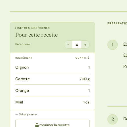
PRÉPARATI
LISTE DES INGRÉDIENTS
Pour cette recette
E
1
−
+
Personnes
4
Étape
É
INGRÉDIENT
QUANTITÉ
P
Oignon
1
Carotte
700 g
Orange
1
Miel
1 cs
Sel et poivre
D
2
Étape
Imprimer la recette