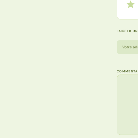
Notez
1 étoi
LAISSER U
Votre ad
COMMENTA