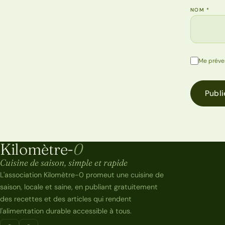
NOM
*
Me préve
Publi
Kilomètre-
0
Kilomètre-0
Cuisine de saison, simple et rapide
L'association Kilomètre-0 promeut une cuisine de
saison, locale et saine, en publiant gratuitement
des recettes et des articles qui rendent
l'alimentation durable accessible à tous.