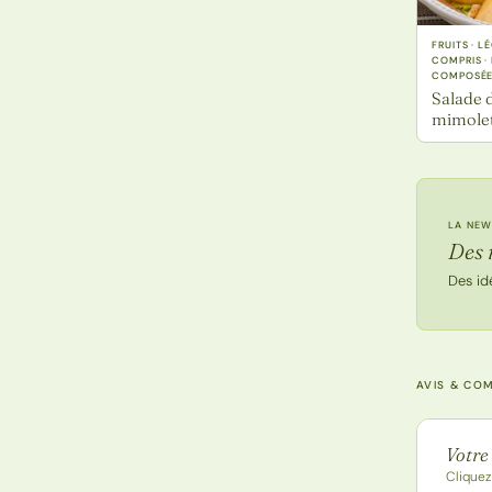
FRUITS · 
COMPRIS ·
COMPOSÉ
Salade d
mimole
LA NEW
Des 
Des id
AVIS & CO
Note de
Votre
Cliquez