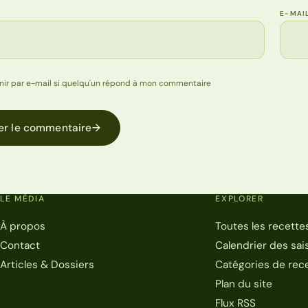
E-MAI
nir par e-mail si quelqu'un répond à mon commentaire
er le commentaire
→
LE MÉDIA
EXPLORER
À propos
Toutes les recette
Contact
Calendrier des sai
Articles & Dossiers
Catégories de rec
Plan du site
Flux RSS