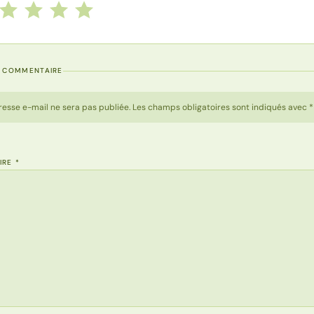
 cette recette de 1 à 5 étoiles
le
2 étoiles
3 étoiles
4 étoiles
5 étoiles
N COMMENTAIRE
resse e-mail ne sera pas publiée. Les champs obligatoires sont indiqués avec *
IRE
*