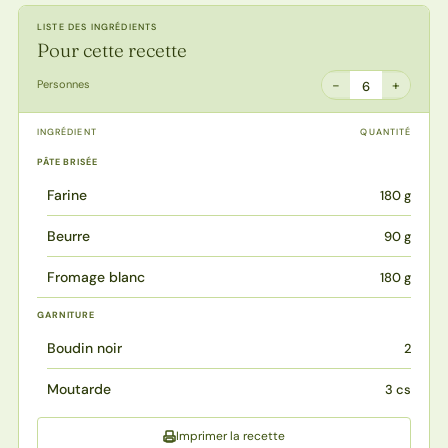
LISTE DES INGRÉDIENTS
Pour cette recette
−
+
Personnes
6
INGRÉDIENT
QUANTITÉ
PÂTE BRISÉE
Farine
180 g
Beurre
90 g
Fromage blanc
180 g
GARNITURE
Boudin noir
2
Moutarde
3 cs
Imprimer la recette