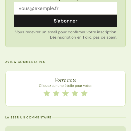
Adresse email
S'abonner
Vous recevrez un email pour confirmer votre inscription.
Désinscription en 1 clic, pas de spam.
AVIS & COMMENTAIRES
Note de la recette
Votre note
Cliquez sur une étoile pour voter.
Notez cette recette de 1 à 5 étoiles
1 étoile
2 étoiles
3 étoiles
4 étoiles
5 étoiles
LAISSER UN COMMENTAIRE