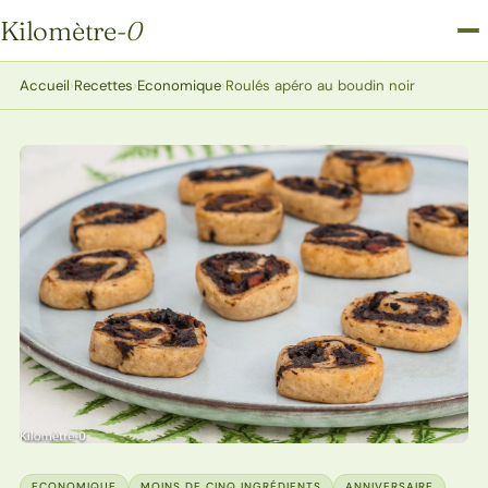
Kilomètre
-0
Kilomètre-0
Accueil
›
Recettes
›
Economique
›
Roulés apéro au boudin noir
ECONOMIQUE
MOINS DE CINQ INGRÉDIENTS
ANNIVERSAIRE