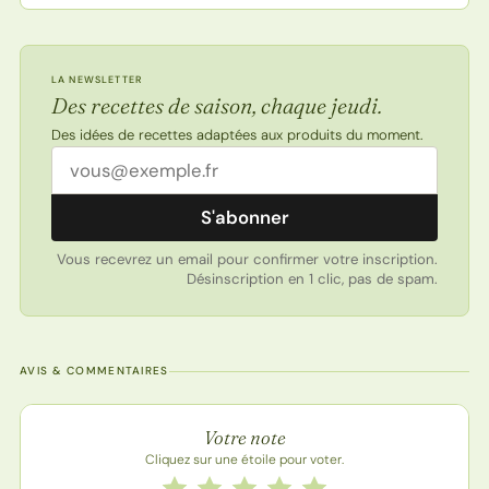
LA NEWSLETTER
Des recettes de saison, chaque jeudi.
Des idées de recettes adaptées aux produits du moment.
Adresse email
S'abonner
Vous recevrez un email pour confirmer votre inscription.
Désinscription en 1 clic, pas de spam.
AVIS & COMMENTAIRES
Note de la recette
Votre note
Cliquez sur une étoile pour voter.
Notez cette recette de 1 à 5 étoiles
1 étoile
2 étoiles
3 étoiles
4 étoiles
5 étoiles