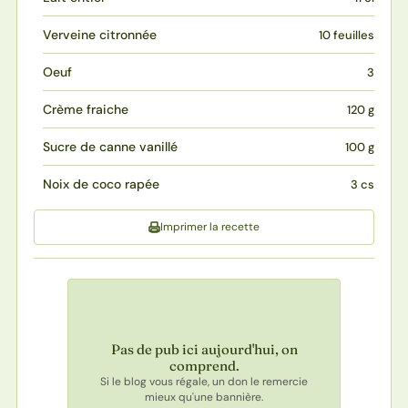
Verveine citronnée
10 feuilles
Oeuf
3
Crème fraiche
120 g
Sucre de canne vanillé
100 g
Noix de coco rapée
3 cs
Imprimer la recette
Pas de pub ici aujourd'hui, on
comprend.
Si le blog vous régale, un don le remercie
mieux qu'une bannière.