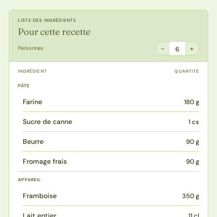
LISTE DES INGRÉDIENTS
Pour cette recette
−
+
Personnes
6
INGRÉDIENT
QUANTITÉ
PÂTE
Farine
180 g
Sucre de canne
1 cs
Beurre
90 g
Fromage frais
90 g
APPAREIL
Framboise
350 g
Lait entier
11 cl