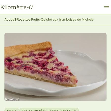
Kilomètre
-0
Kilomètre-0
Accueil
›
Recettes
›
Fruits
›
Quiche aux framboises de Michèle
FRUITS
TARTES SUCRÉES, CHEESECAKE ET CIE