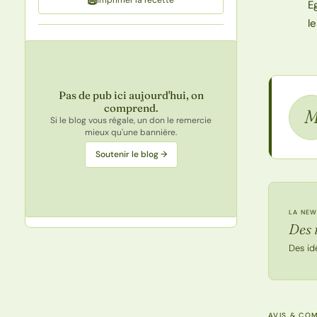
E
l
Pas de pub ici aujourd'hui, on
comprend.
Si le blog vous régale, un don le remercie
mieux qu'une bannière.
Soutenir le blog →
LA NEW
Des 
Des id
AVIS & CO