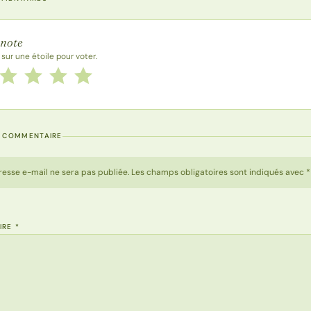
 la recette
 note
 sur une étoile pour voter.
 cette recette de 1 à 5 étoiles
le
2 étoiles
3 étoiles
4 étoiles
5 étoiles
N COMMENTAIRE
resse e-mail ne sera pas publiée. Les champs obligatoires sont indiqués avec *
IRE
*