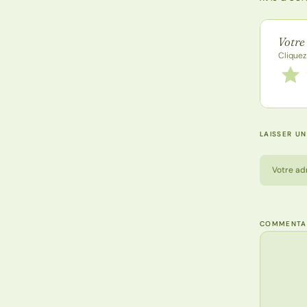
Note de
Votre
Cliquez
Notez
1 étoi
LAISSER U
Votre ad
COMMENTA