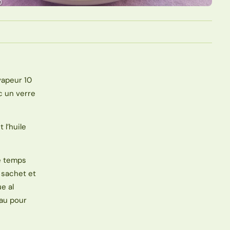
 vapeur 10
c un verre
 l’huile
e temps
 sachet et
e al
eau pour