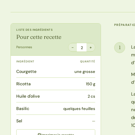
PRÉPARATI
LISTE DES INGRÉDIENTS
Pour cette recette
L
1
−
+
Personnes
2
Étape
m
INGRÉDIENT
QUANTITÉ
d
Courgette
une grosse
M
d’
Ricotta
150 g
L
Huile d'olive
2 cs
q
Basilic
quelques feuilles
n
d
Sel
—
1
Imprimer la recette