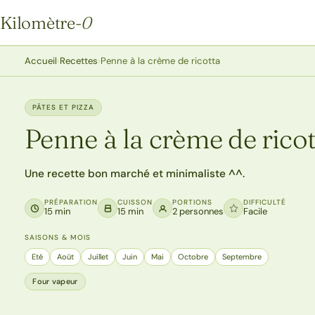
Kilomètre
-0
Kilomètre-0
Accueil
›
Recettes
›
Penne à la crème de ricotta
PÂTES ET PIZZA
Penne à la crème de ricot
Une recette bon marché et minimaliste ^^.
PRÉPARATION
CUISSON
PORTIONS
DIFFICULTÉ
15 min
15 min
2 personnes
Facile
SAISONS & MOIS
Eté
Août
Juillet
Juin
Mai
Octobre
Septembre
Four vapeur