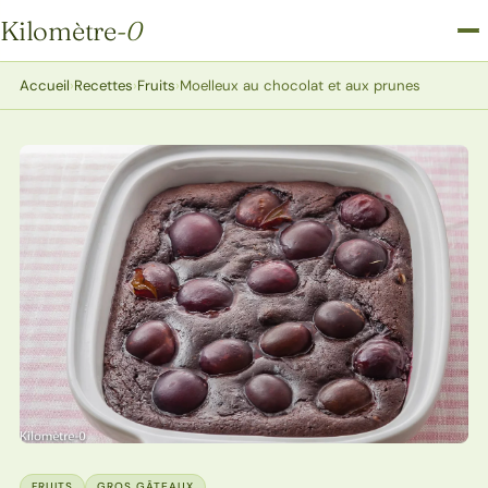
Kilomètre
-0
Kilomètre-0
Accueil
›
Recettes
›
Fruits
›
Moelleux au chocolat et aux prunes
FRUITS
GROS GÂTEAUX