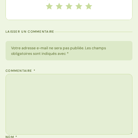
Notez cette recette de 1 à 5 étoiles
1 étoile
2 étoiles
3 étoiles
4 étoiles
5 étoiles
LAISSER UN COMMENTAIRE
Votre adresse e-mail ne sera pas publiée. Les champs
obligatoires sont indiqués avec *
COMMENTAIRE
*
NOM
*