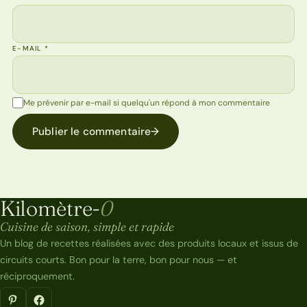
E-MAIL
*
Me prévenir par e-mail si quelqu'un répond à mon commentaire
Publier le commentaire
→
Kilomètre-
0
Kilomètre-0
Cuisine de saison, simple et rapide
Un blog de recettes réalisées avec des produits locaux et issus de
circuits courts. Bon pour la terre, bon pour nous — et
réciproquement.