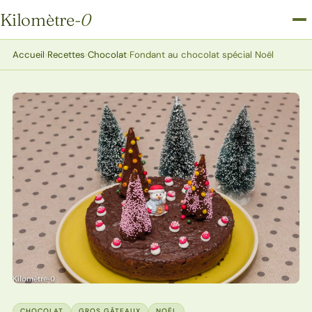
Kilomètre
-0
Kilomètre-0
Accueil
›
Recettes
›
Chocolat
›
Fondant au chocolat spécial Noël
CHOCOLAT
GROS GÂTEAUX
NOËL