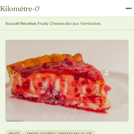
Kilomètre
-0
Kilomètre-0
Accueil
›
Recettes
›
Fruits
›
Cheesecake aux framboises
FRUITS
TARTES SUCRÉES, CHEESECAKE ET CIE