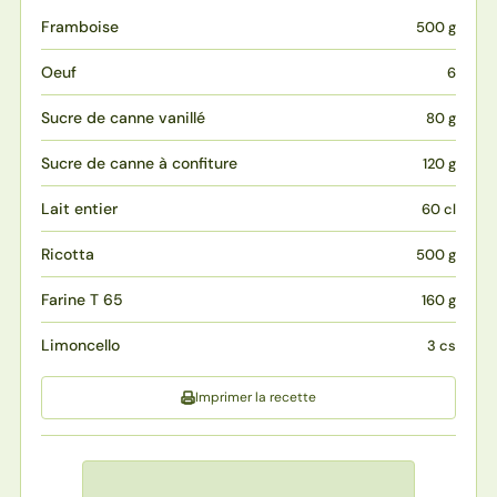
Framboise
500 g
Oeuf
6
Sucre de canne vanillé
80 g
Sucre de canne à confiture
120 g
Lait entier
60 cl
Ricotta
500 g
Farine T 65
160 g
Limoncello
3 cs
Imprimer la recette