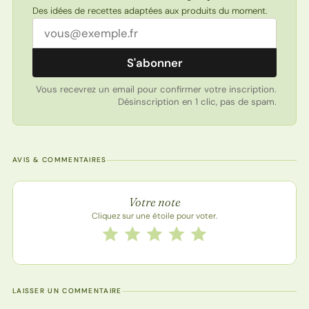
Des idées de recettes adaptées aux produits du moment.
Adresse email
S'abonner
Vous recevrez un email pour confirmer votre inscription.
Désinscription en 1 clic, pas de spam.
AVIS & COMMENTAIRES
Note de la recette
Votre note
Cliquez sur une étoile pour voter.
Notez cette recette de 1 à 5 étoiles
1 étoile
2 étoiles
3 étoiles
4 étoiles
5 étoiles
LAISSER UN COMMENTAIRE