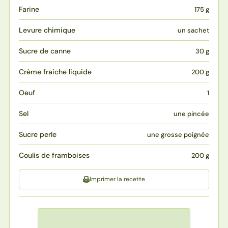
Farine
175 g
Levure chimique
un sachet
Sucre de canne
30 g
Crème fraiche liquide
200 g
Oeuf
1
Sel
une pincée
Sucre perle
une grosse poignée
Coulis de framboises
200 g
Imprimer la recette