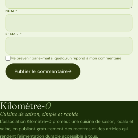
NOM
*
E-MAIL
*
Me prévenir par e-mail si quelqu'un répond à mon commentaire
Publier le commentaire
→
Kilomètre-
0
Kilomètre-0
Cuisine de saison, simple et rapide
L'association Kilomètre-0 promeut une cuisine de saison, locale et
saine, en publiant gratuitement des recettes et des articles qui
rendent l'alimentation durable accessible à tous.