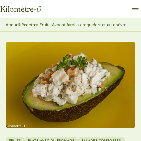
Kilomètre
-0
Kilomètre-0
Accueil
›
Recettes
›
Fruits
›
Avocat farci au roquefort et au chèvre
FRUITS
PLATS AVEC DU FROMAGE
SALADES COMPOSÉES