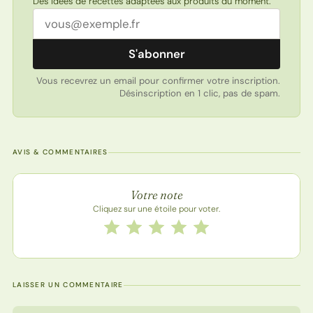
Des idées de recettes adaptées aux produits du moment.
Adresse email
S'abonner
Vous recevrez un email pour confirmer votre inscription.
Désinscription en 1 clic, pas de spam.
AVIS & COMMENTAIRES
Note de la recette
Votre note
Cliquez sur une étoile pour voter.
Notez cette recette de 1 à 5 étoiles
1 étoile
2 étoiles
3 étoiles
4 étoiles
5 étoiles
LAISSER UN COMMENTAIRE