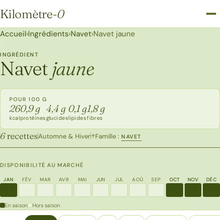
Kilomètre
-0
Kilomètre-0
Accueil
›
Ingrédients
›
Navet
›
Navet jaune
INGRÉDIENT
Navet
jaune
POUR 100 G
26
0,9 g
4,4 g
0,1 g
1,8 g
kcal
protéines
glucides
lipides
fibres
6
recettes
Automne & Hiver
Famille :
↑
NAVET
DISPONIBILITÉ AU MARCHÉ
JAN
FÉV
MAR
AVR
MAI
JUN
JUL
AOÛ
SEP
OCT
NOV
DÉC
En saison
Hors saison