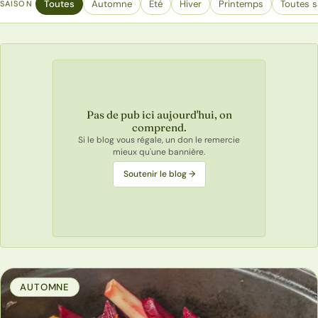
Toutes
Automne
Eté
Hiver
Printemps
Toutes s
SAISON
Pas de pub ici aujourd'hui, on
comprend.
Si le blog vous régale, un don le remercie
mieux qu'une bannière.
Soutenir le blog →
AUTOMNE