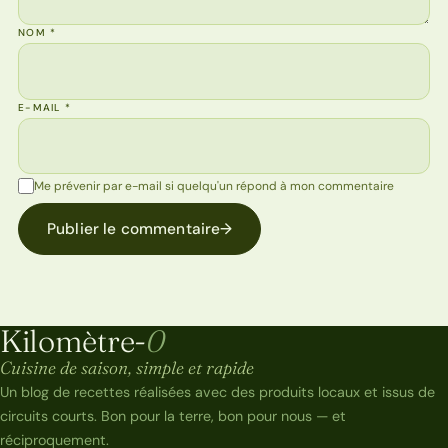
NOM
*
E-MAIL
*
Me prévenir par e-mail si quelqu'un répond à mon commentaire
Publier le commentaire
→
Kilomètre-
0
Kilomètre-0
Cuisine de saison, simple et rapide
Un blog de recettes réalisées avec des produits locaux et issus de
circuits courts. Bon pour la terre, bon pour nous — et
réciproquement.