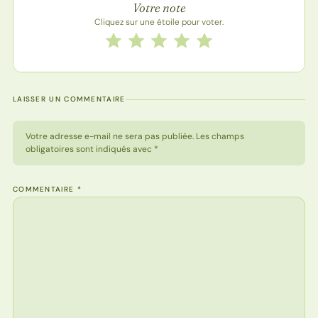
Votre note
Cliquez sur une étoile pour voter.
Notez cette recette de 1 à 5 étoiles
1 étoile
2 étoiles
3 étoiles
4 étoiles
5 étoiles
LAISSER UN COMMENTAIRE
Votre adresse e-mail ne sera pas publiée. Les champs
obligatoires sont indiqués avec *
COMMENTAIRE
*