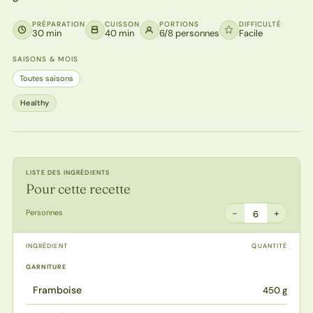
PRÉPARATION
CUISSON
PORTIONS
DIFFICULTÉ
30 min
40 min
6/8 personnes
Facile
SAISONS & MOIS
Toutes saisons
Healthy
LISTE DES INGRÉDIENTS
Pour cette recette
−
+
Personnes
6
INGRÉDIENT
QUANTITÉ
GARNITURE
Framboise
450 g