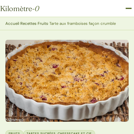
Kilomètre
-0
Kilomètre-0
Accueil
›
Recettes
›
Fruits
›
Tarte aux framboises façon crumble
FRUITS
TARTES SUCRÉES, CHEESECAKE ET CIE