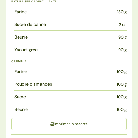
PÂTE BRISÉE CROUSTILLANTE
Farine
180 g
Sucre de canne
2 cs
Beurre
90 g
Yaourt grec
90 g
CRUMBLE
Farine
100 g
Poudre d'amandes
100 g
Sucre
100 g
Beurre
100 g
Imprimer la recette