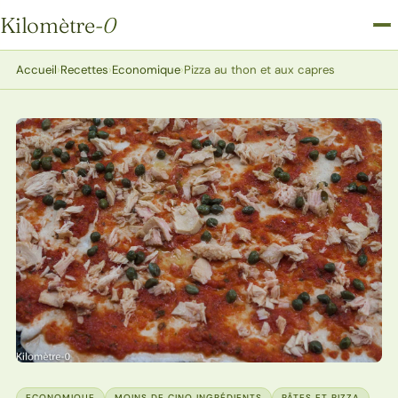
Kilomètre
-0
Kilomètre-0
Accueil
›
Recettes
›
Economique
›
Pizza au thon et aux capres
ECONOMIQUE
MOINS DE CINQ INGRÉDIENTS
PÂTES ET PIZZA