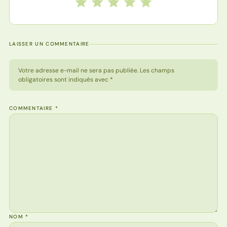
Notez cette recette de 1 à 5 étoiles
1 étoile
2 étoiles
3 étoiles
4 étoiles
5 étoiles
LAISSER UN COMMENTAIRE
Votre adresse e-mail ne sera pas publiée. Les champs
obligatoires sont indiqués avec *
COMMENTAIRE
*
NOM
*