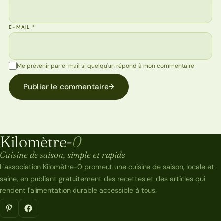
E-MAIL
*
Me prévenir par e-mail si quelqu'un répond à mon commentaire
Publier le commentaire
→
Kilomètre-
0
Kilomètre-0
Cuisine de saison, simple et rapide
L'association Kilomètre-0 promeut une cuisine de saison, locale et
saine, en publiant gratuitement des recettes et des articles qui
rendent l'alimentation durable accessible à tous.