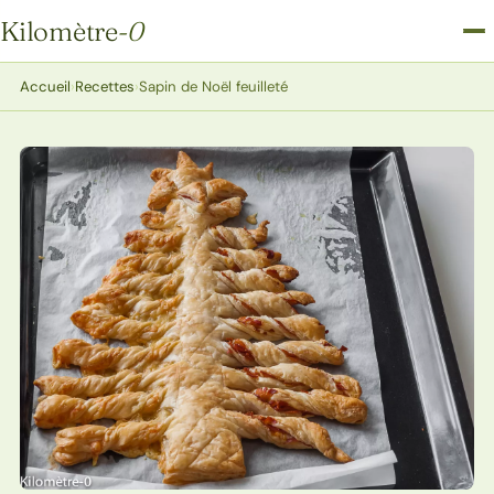
Kilomètre
-0
Kilomètre-0
Accueil
›
Recettes
›
Sapin de Noël feuilleté