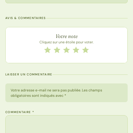
AVIS & COMMENTAIRES
Note de la recette
Votre note
Cliquez sur une étoile pour voter.
Notez cette recette de 1 à 5 étoiles
1 étoile
2 étoiles
3 étoiles
4 étoiles
5 étoiles
LAISSER UN COMMENTAIRE
Votre adresse e-mail ne sera pas publiée. Les champs
obligatoires sont indiqués avec *
COMMENTAIRE
*