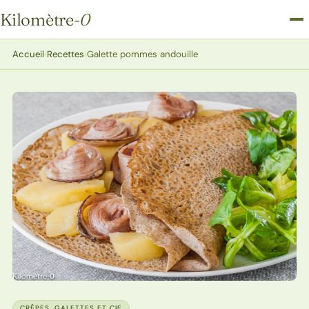
Kilomètre
-0
Kilomètre-0
Accueil
›
Recettes
›
Galette pommes andouille
CRÊPES, GALETTES ET CIE