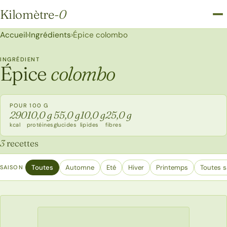
Kilomètre
-0
Kilomètre-0
Accueil
›
Ingrédients
›
Épice colombo
INGRÉDIENT
Épice
colombo
POUR 100 G
290
10,0 g
55,0 g
10,0 g
25,0 g
kcal
protéines
glucides
lipides
fibres
3
recettes
Toutes
Automne
Eté
Hiver
Printemps
Toutes s
SAISON