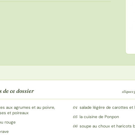
s de ce dossier
cliquez 
tes aux agrumes et au poivre,
salade légère de carottes et
04
ses et poireaux
la cuisine de Ponpon
05
ou rouge
soupe au choux et haricots 
06
erave