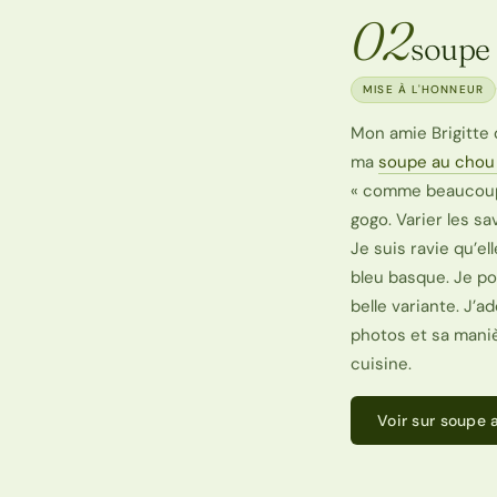
02
soupe
MISE À L'HONNEUR
Mon amie Brigitte d
ma
soupe au chou
« comme beaucoup d
gogo. Varier les s
Je suis ravie qu’ell
bleu basque. Je pou
belle variante. J’ad
photos et sa mani
cuisine.
Voir sur soupe 