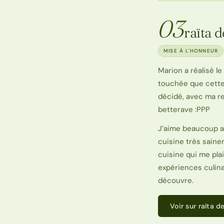
03
raïta 
MISE À L'HONNEUR
Marion a réalisé le
touchée que cette 
décidé, avec ma re
betterave :PPP
J’aime beaucoup all
cuisine très saine
cuisine qui me pla
expériences culina
découvre.
Voir sur raïta 