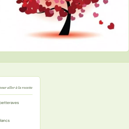
pour aller à la recette
 betteraves
blancs