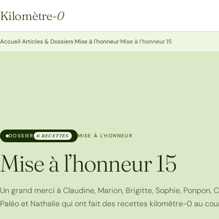
Kilomètre
-0
Kilomètre-0
Accueil
›
Articles & Dossiers
›
Mise à l'honneur
›
Mise à l’honneur 15
DOSSIER
MISE À L'HONNEUR
6 RECETTES
Mise à l’honneur 15
Un grand merci à Claudine, Marion, Brigitte, Sophie, Ponpon, C
Paléo et Nathalie qui ont fait des recettes kilomètre-0 au cou