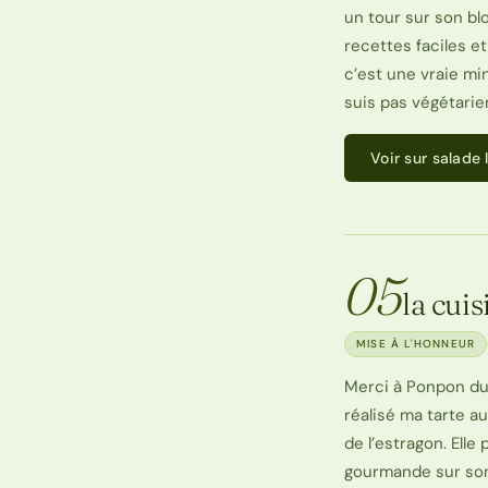
un tour sur son bl
recettes faciles et
c’est une vraie min
suis pas végétari
Voir sur salade
05
la cui
MISE À L'HONNEUR
Merci à Ponpon du
réalisé ma tarte au
de l’estragon. Elle
gourmande sur son 