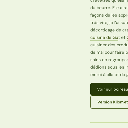
crevettes qu’elle 
du beurre. Elle a r
façons de les appr
très vite, je l’ai
décorticage de crev
cuisine de Gu
t et
cuisiner des produ
de mal pour faire
sains en regroupan
dédions sous les i
merci à elle et de 
Voir sur poireau
Version Kilomè