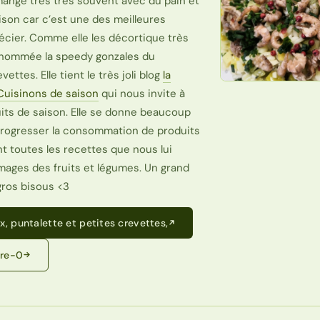
mange très très souvent avec du pain et
aison car c’est une des meilleures
écier. Comme elle les décortique très
 surnommée la speedy gonzales du
ettes. Elle tient le très joli blog
la
Cuisinons de saison
qui nous invite à
its de saison. Elle se donne beaucoup
 progresser la consommation de produits
t toutes les recettes que nous lui
mages des fruits et légumes. Un grand
gros bisous <3
x, puntalette et petites crevettes,
tre-0