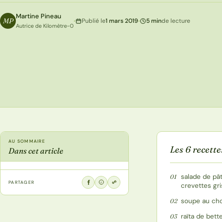
Martine Pineau
MP
Publié le
1 mars 2019
5 min
de lecture
Autrice de Kilomètre-0
AU SOMMAIRE
Les 6 recette
Dans cet article
salade de pâ
01
PARTAGER
P
crevettes gri
soupe au ch
02
raïta de bett
03