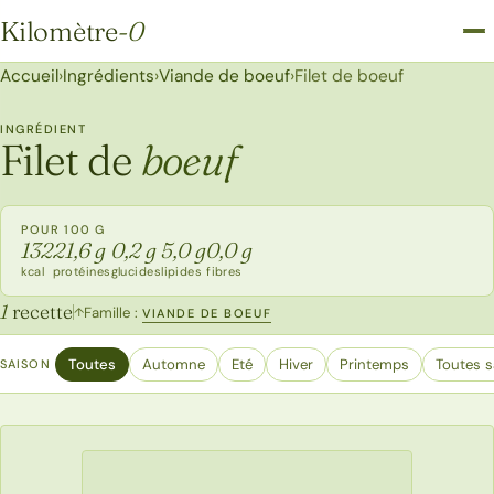
Kilomètre
-0
Kilomètre-0
Accueil
›
Ingrédients
›
Viande de boeuf
›
Filet de boeuf
INGRÉDIENT
Filet de
boeuf
POUR 100 G
132
21,6 g
0,2 g
5,0 g
0,0 g
kcal
protéines
glucides
lipides
fibres
1
recette
Famille :
↑
VIANDE DE BOEUF
Toutes
Automne
Eté
Hiver
Printemps
Toutes s
SAISON