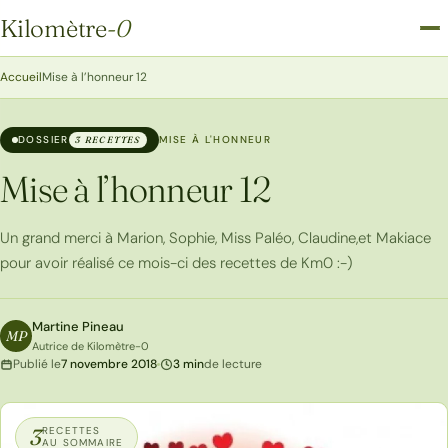
Kilomètre
-0
Kilomètre-0
Accueil
Mise à l’honneur 12
DOSSIER
MISE À L'HONNEUR
3 RECETTES
Mise à l’honneur 12
Un grand merci à Marion, Sophie, Miss Paléo, Claudine,et Makiace
pour avoir réalisé ce mois-ci des recettes de Km0 :-)
Martine Pineau
MP
Autrice de Kilomètre-0
Publié le
7 novembre 2018
3 min
de lecture
3
RECETTES
AU SOMMAIRE