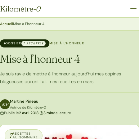
Kilomètre
-0
Kilomètre-0
Accueil
Mise à l’honneur 4
DOSSIER
MISE À L'HONNEUR
7 RECETTES
Mise à l’honneur 4
Je suis ravie de mettre à l'honneur aujourd'hui mes copines
blogueuses qui ont fait mes recettes en mars.
Martine Pineau
MP
Autrice de Kilomètre-0
Publié le
2 avril 2018
3 min
de lecture
7
RECETTES
AU SOMMAIRE