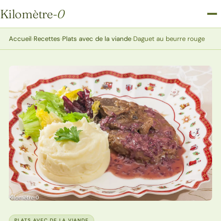
Kilomètre
-0
Kilomètre-0
Accueil
›
Recettes
›
Plats avec de la viande
›
Daguet au beurre rouge
PLATS AVEC DE LA VIANDE