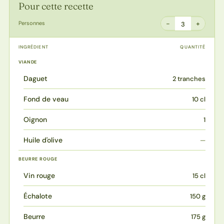
Pour cette recette
−
+
Personnes
3
INGRÉDIENT
QUANTITÉ
VIANDE
Daguet
2 tranches
Fond de veau
10 cl
Oignon
1
Huile d'olive
—
BEURRE ROUGE
Vin rouge
15 cl
Échalote
150 g
Beurre
175 g