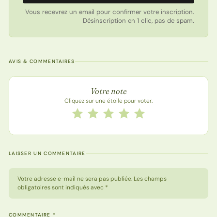
Vous recevrez un email pour confirmer votre inscription.
Désinscription en 1 clic, pas de spam.
AVIS & COMMENTAIRES
Note de la recette
Votre note
Cliquez sur une étoile pour voter.
Notez cette recette de 1 à 5 étoiles
1 étoile
2 étoiles
3 étoiles
4 étoiles
5 étoiles
LAISSER UN COMMENTAIRE
Votre adresse e-mail ne sera pas publiée. Les champs
obligatoires sont indiqués avec *
COMMENTAIRE
*