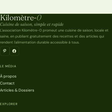
Kilomètre-
0
Kilomètre-0
Cuisine de saison, simple et rapide
L'association Kilomètre-0 promeut une cuisine de saison, locale et
saine, en publiant gratuitement des recettes et des articles qui
rendent l'alimentation durable accessible à tous.
LE MÉDIA
À propos
Contact
Articles & Dossiers
EXPLORER