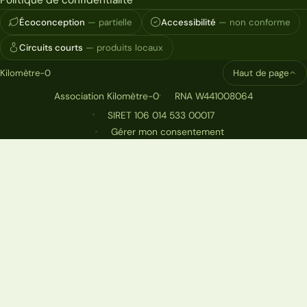
Écoconception
— partielle
Accessibilité
— non conforme
Circuits courts
— produits locaux
Kilomètre-0
Haut de page
Association Kilomètre-0
RNA W441008064
SIRET 106 014 533 00017
Gérer mon consentement