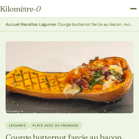
Kilomètre
-0
Kilomètre-0
Accueil
›
Recettes
›
Légumes
›
Courge butternut farcie au bacon, mozzarella et blette
LÉGUMES
PLATS AVEC DU FROMAGE
Courge butternut farcie au bacon,