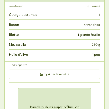
INGRÉDIENT
QUANTITÉ
Courge butternut
1
Bacon
4 tranches
Blette
1 grande feuille
Mozzarella
250 g
Huile d'olive
1 peu
Sel et poivre
Imprimer la recette
Pas de pub ici aujourd'hui, on