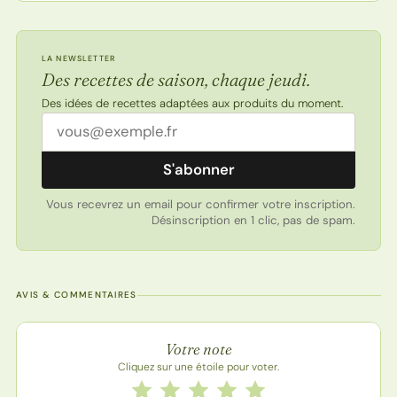
LA NEWSLETTER
Des recettes de saison, chaque jeudi.
Des idées de recettes adaptées aux produits du moment.
Adresse email
S'abonner
Vous recevrez un email pour confirmer votre inscription.
Désinscription en 1 clic, pas de spam.
AVIS & COMMENTAIRES
Note de la recette
Votre note
Cliquez sur une étoile pour voter.
Notez cette recette de 1 à 5 étoiles
1 étoile
2 étoiles
3 étoiles
4 étoiles
5 étoiles