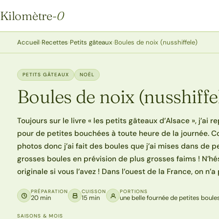
Kilomètre
-0
Kilomètre-0
Accueil
›
Recettes
›
Petits gâteaux
›
Boules de noix (nusshiffele)
PETITS GÂTEAUX
NOËL
Boules de noix (nusshiffe
Toujours sur le livre « les petits gâteaux d’Alsace », j’ai
pour de petites bouchées à toute heure de la journée. Co
photos donc j’ai fait des boules que j’ai mises dans de peti
grosses boules en prévision de plus grosses faims ! N’hé
originale si vous l’avez ! Dans l’ouest de la France, on n’
PRÉPARATION
CUISSON
PORTIONS
20 min
15 min
une belle fournée de petites boule
SAISONS & MOIS