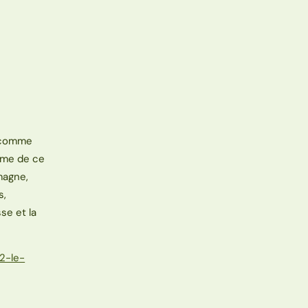
comme
ème de ce
magne,
s,
sse et la
2-le-