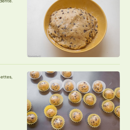
édente.
settes,